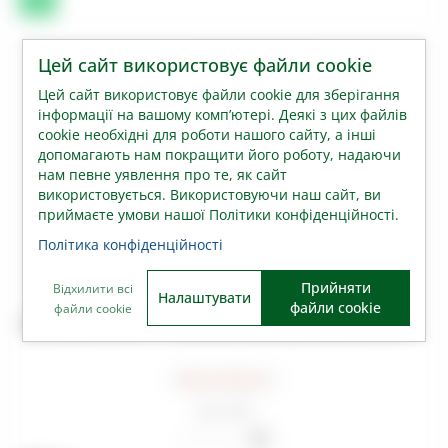
Цей сайт використовує файли cookie
Цей сайт використовує файли cookie для зберігання
інформації на вашому комп’ютері. Деякі з цих файлів
cookie необхідні для роботи нашого сайту, а інші
допомагають нам покращити його роботу, надаючи
нам певне уявлення про те, як сайт
використовується. Використовуючи наш сайт, ви
приймаєте умови нашої Політики конфіденційності.
Політика конфіденційності
Прийняти
Відхилити всі
Налаштувати
файли cookie
файли cookie
Чохол Apple iPad Pro 11 2018 Smart cover (High Copy) dark blue
Нема в наявності
Арт: 4313
0