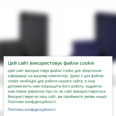
Цей сайт використовує файли cookie
Цей сайт використовує файли cookie для зберігання
інформації на вашому комп’ютері. Деякі з цих файлів
л HUAWEI MatePad Pro
Чохол HUAWEI MatePad Pr
cookie необхідні для роботи нашого сайту, а інші
Fashion gum book black
10.8 Fashion gum book dar
допомагають нам покращити його роботу, надаючи
нам певне уявлення про те, як сайт використовується.
Нема в наявності
Нема в наявності
Використовуючи наш сайт, ви приймаєте умови нашої
Арт: 5858
Арт: 5865
Політики конфіденційності.
0
0
Політика конфіденційності
рн
495грн