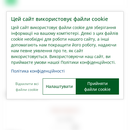
Цей сайт використовує файли cookie
Цей сайт використовує файли cookie для зберігання
інформації на вашому комп’ютері. Деякі з цих файлів
cookie необхідні для роботи нашого сайту, а інші
допомагають нам покращити його роботу, надаючи
нам певне уявлення про те, як сайт
використовується. Використовуючи наш сайт, ви
приймаєте умови нашої Політики конфіденційності.
Політика конфіденційності
Прийняти
Відхилити всі
Налаштувати
файли cookie
файли cookie
Кабель USB type-c 120w
Нема в наявності
Арт: 8058
0