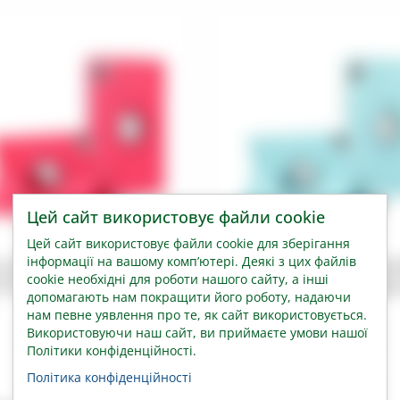
Цей сайт використовує файли cookie
Цей сайт використовує файли cookie для зберігання
інформації на вашому комп’ютері. Деякі з цих файлів
 Xiaomi Mi Pad 5 and Mi
Чохол Xiaomi Mi Pad 5 and
cookie необхідні для роботи нашого сайту, а інші
 Pro 11.0 360 градусів rose
Pad 5 Pro 11.0 360 градусі
допомагають нам покращити його роботу, надаючи
blue
нам певне уявлення про те, як сайт використовується.
Використовуючи наш сайт, ви приймаєте умови нашої
Нема в наявності
Нема в наявності
Політики конфіденційності.
Арт: 6939
Арт: 6937
Політика конфіденційності
0
1