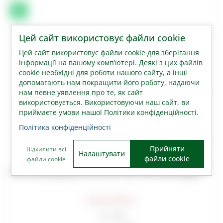
Цей сайт використовує файли cookie
Цей сайт використовує файли cookie для зберігання
інформації на вашому комп’ютері. Деякі з цих файлів
cookie необхідні для роботи нашого сайту, а інші
допомагають нам покращити його роботу, надаючи
нам певне уявлення про те, як сайт
використовується. Використовуючи наш сайт, ви
приймаєте умови нашої Політики конфіденційності.
Політика конфіденційності
Прийняти
Відхилити всі
Налаштувати
файли cookie
файли cookie
Чохол Samsung Galaxy Tab S 8.4 SM-T700, T705 red 360 градусів
Нема в наявності
Арт: 3864