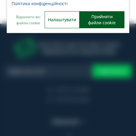
Політика конфіденційності
Прийняти
Відхилити всі
Налаштувати
файли cookie
файли cookie
Хочете бути в курсі всіх акцій і знижок?
Підпишіться на нашу розсилку
Підписатись
+38 093 106 8888
+38 068 960 6080
Інформація