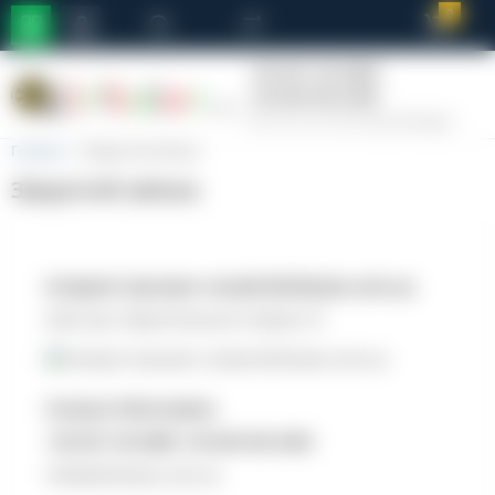
0
+38-093-106-8888
+38-068-960-6080
Пн-Пт:10-18 СБ-Нд: Вихідні
Головна
Зворотній зв’язок
Зворотній зв’язок
Інтернет магазин чохлів Attributes.com.ua
Київ, вул. Бориспільська 9 корпус 57
Contact Information
+38-093-106-8888 +38-068-960-6080
info@attributes.com.ua