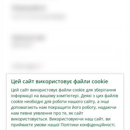
Режим роботи
Пн-Пт:10-18 СБ-Нд: Вихідні
Написати нам
Ваше ім’я
E-Mail адреса
Цей сайт використовує файли cookie
Ваше повідомлення
Цей сайт використовує файли cookie для зберігання
інформації на вашому комп’ютері. Деякі з цих файлів
cookie необхідні для роботи нашого сайту, а інші
допомагають нам покращити його роботу, надаючи
нам певне уявлення про те, як сайт
використовується. Використовуючи наш сайт, ви
приймаєте умови нашої Політики конфіденційності.